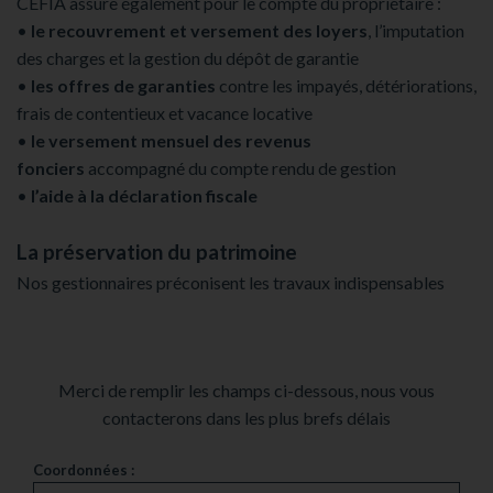
CEFIA assure également pour le compte du propriétaire :
•
le recouvrement et versement des loyers
, l’imputation
des charges et la gestion du dépôt de garantie
•
les offres de garanties
contre les impayés, détériorations,
frais de contentieux et vacance locative
•
le versement mensuel des revenus
fonciers
accompagné du compte rendu de gestion
•
l’aide à la déclaration fiscale
La préservation du patrimoine
Nos gestionnaires préconisent les travaux indispensables
Merci de remplir les champs ci-dessous, nous vous
contacterons dans les plus brefs délais
rtise
Coordonnées :