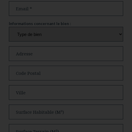
ranet
Email
Informations concernant le bien :
Type de bien
Adresse
Code postal
Ville
Surface habitable (m²)
Surface terrain (m²)