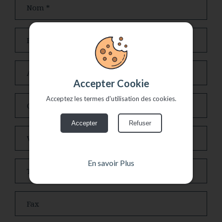
Nom
tion
Prénom
action
Adresse
priété
Accepter Cookie
Code postal
Acceptez les termes d'utilisation des cookies.
tion
Accepter
Refuser
nte
Ville
opos
En savoir Plus
Téléphone
tact
Fax