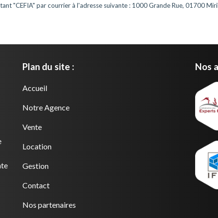
tant "
CEFIA
" par courrier à l'adresse suivante : 1000 Grande Rue, 01700 Miribe
Plan du site :
Nos af
Accueil
Notre Agence
Vente
e
Location
nte
Gestion
Contact
Nos partenaires