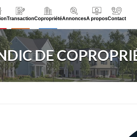
ion
Transaction
Copropriété
Annonces
A propos
Contact
NDIC DE COPROPRI