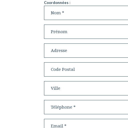
Coordonnées :
priété
Nom
tion
Prénom
nte
Adresse
opos
Code postal
tact
Ville
ranet
Téléphone
Email